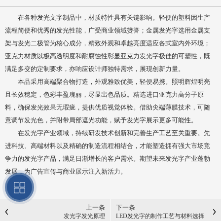
在各种发光文字制品中，材质特性具有关键影响。轻便的塑料因生产
流程简便和优秀的发光性能，广受商业领域赞誉；金属发光字选用金属支
架与发光二极管为核心成分，精致外观和卓越亮度适应各式室内外环境；
亚克力材质以极高透明度和耐腐蚀性彰显亚克力发光字极佳的可塑性，既
满足多变的定制要求，亦响应设计师独特需求，展现创新力量。
本品采用高端聚合物打造，外观雅致优美，轻便易携。照明辉煌明亮
且长效稳定，色彩丰盈瑰丽，尽显出色品质。精选进口亚克力高分子原
料，确保发光效果无瑕疵，提供优质视觉体验。借助尖端薄膜技术，可随
意调节发光色，并附带局部遮光功能，赋予发光字展示更多可能性。
在发光字产业领域，持续研发技术创新和完善生产工艺至关重要。先
进科技、高端材料以及精确的制造流程相结合，才能塑造拥有强大市场竞
争力的发光字产品，满足日渐增长的客户需求。期望未来发光字产业蓬勃
发展，为广告宣传与商业展示注入新活力。
上一条
下一条
发光字发光原理
LED发光字的制作工艺与材料选择